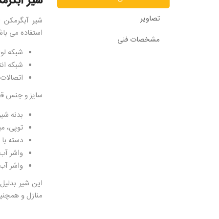
شیر آبگرم
تصاویر
شیر آبگرمکن
اس
استفاده می باش
مشخصات فنی
شبکه لو
شبکه انت
اتصالات
سایز و جنس قط
بدنه شیر از سایز “۲/۱ از برنج
توپی، می
دسته با پوشش PVC و مهره فولاد گ
واشر آب ب
واشر آب بندی (او
این شیر بدلیل
منازل و همچنین